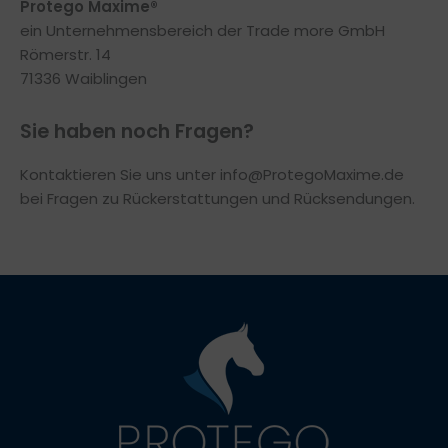
Protego Maxime®
ein Unternehmensbereich der Trade more GmbH
Römerstr. 14
71336 Waiblingen
Sie haben noch Fragen?
Kontaktieren Sie uns unter
info@ProtegoMaxime.de
bei Fragen zu Rückerstattungen und Rücksendungen.