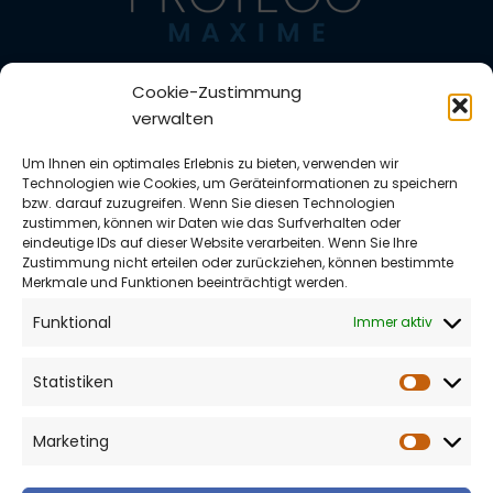
Impressum
Cookie-Zustimmung
Datenschutzerklärung
verwalten
Zahlungsarten
Versandarten
Um Ihnen ein optimales Erlebnis zu bieten, verwenden wir
Widerrufsbelehrung
Technologien wie Cookies, um Geräteinformationen zu speichern
Vertrag widerrufen
bzw. darauf zuzugreifen. Wenn Sie diesen Technologien
zustimmen, können wir Daten wie das Surfverhalten oder
AGB
eindeutige IDs auf dieser Website verarbeiten. Wenn Sie Ihre
Richtlinie für Rückerstattungen und Rückgaben
Zustimmung nicht erteilen oder zurückziehen, können bestimmte
Cookie-Richtlinie (EU)
Merkmale und Funktionen beeinträchtigt werden.
Protego Maxime®
Funktional
Immer aktiv
Ein Geschäftsbereich der Trade more GmbH
Halle B / Rampe
Statistiken
Statist
Talstr. 8
73547 Lorch-Weitmars
Marketing
Tel.
07146 992 4998
Market
info@ProtegoMaxime.de