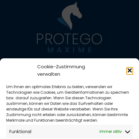
Impressum
Cookie-Zustimmung
Datenschutzerklärung
verwalten
Zahlungsarten
Versandarten
Um Ihnen ein optimales Erlebnis zu bieten, verwenden wir
Widerrufsbelehrung
Technologien wie Cookies, um Geräteinformationen zu speichern
Vertrag widerrufen
bzw. darauf zuzugreifen. Wenn Sie diesen Technologien
zustimmen, können wir Daten wie das Surfverhalten oder
AGB
eindeutige IDs auf dieser Website verarbeiten. Wenn Sie Ihre
Richtlinie für Rückerstattungen und Rückgaben
Zustimmung nicht erteilen oder zurückziehen, können bestimmte
Cookie-Richtlinie (EU)
Merkmale und Funktionen beeinträchtigt werden.
Protego Maxime®
Funktional
Immer aktiv
Ein Geschäftsbereich der Trade more GmbH