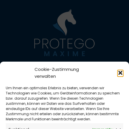
Impressum
Cookie-Zustimmung
Datenschutzerklärung
verwalten
Zahlungsarten
Versandarten
Um Ihnen ein optimales Erlebnis zu bieten, verwenden wir
Widerrufsbelehrung
Technologien wie Cookies, um Geräteinformationen zu speichern
Vertrag widerrufen
bzw. darauf zuzugreifen. Wenn Sie diesen Technologien
zustimmen, können wir Daten wie das Surfverhalten oder
AGB
eindeutige IDs auf dieser Website verarbeiten. Wenn Sie Ihre
Richtlinie für Rückerstattungen und Rückgaben
Zustimmung nicht erteilen oder zurückziehen, können bestimmte
Cookie-Richtlinie (EU)
Merkmale und Funktionen beeinträchtigt werden.