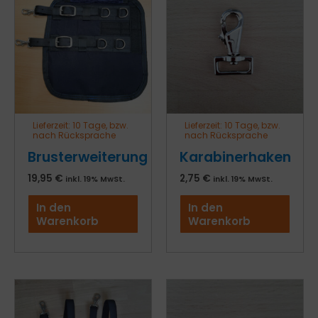
Lieferzeit:
10 Tage, bzw.
Lieferzeit:
10 Tage, bzw.
nach Rücksprache
nach Rücksprache
Brusterweiterung
Karabinerhaken
19,95
€
2,75
€
inkl. 19% MwSt.
inkl. 19% MwSt.
In den
In den
Warenkorb
Warenkorb