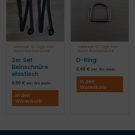
Lieferzeit:
10 Tage, bzw.
Lieferzeit:
10 Tage, bzw.
nach Rücksprache
nach Rücksprache
2er Set
D-Ring
Beinschnüre
0,45
€
inkl. 19% MwSt.
elastisch
In den
9,90
€
inkl. 19% MwSt.
Warenkorb
In den
Warenkorb