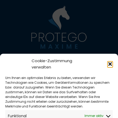
Impressum
Cookie-Zustimmung
Datenschutzerklärung
verwalten
Zahlungsarten
Versandarten
Um Ihnen ein optimales Erlebnis zu bieten, verwenden wir
Widerrufsbelehrung
Technologien wie Cookies, um Geräteinformationen zu speichern
Vertrag widerrufen
bzw. darauf zuzugreifen. Wenn Sie diesen Technologien
zustimmen, können wir Daten wie das Surfverhalten oder
AGB
eindeutige IDs auf dieser Website verarbeiten. Wenn Sie Ihre
Richtlinie für Rückerstattungen und Rückgaben
Zustimmung nicht erteilen oder zurückziehen, können bestimmte
Cookie-Richtlinie (EU)
Merkmale und Funktionen beeinträchtigt werden.
Protego Maxime®
Funktional
Immer aktiv