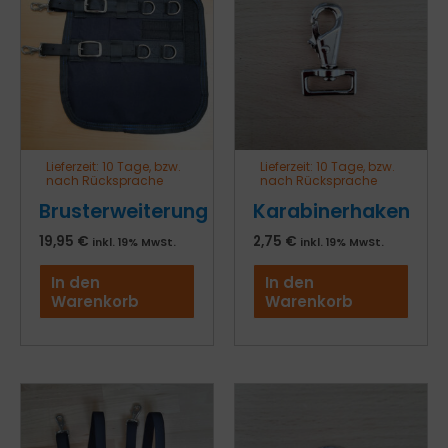
Lieferzeit:
10 Tage, bzw.
Lieferzeit:
10 Tage, bzw.
nach Rücksprache
nach Rücksprache
Brusterweiterung
Karabinerhaken
19,95
€
2,75
€
inkl. 19% MwSt.
inkl. 19% MwSt.
In den
In den
Warenkorb
Warenkorb