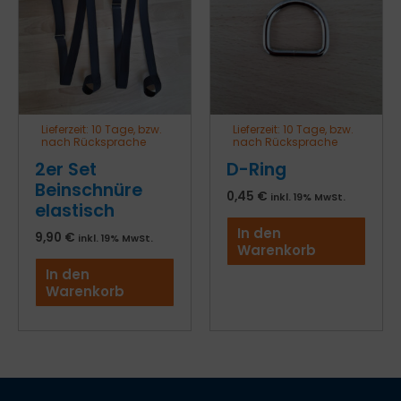
Lieferzeit:
10 Tage, bzw.
Lieferzeit:
10 Tage, bzw.
nach Rücksprache
nach Rücksprache
2er Set
D-Ring
Beinschnüre
0,45
€
inkl. 19% MwSt.
elastisch
In den
9,90
€
inkl. 19% MwSt.
Warenkorb
In den
Warenkorb